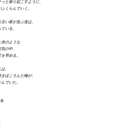
そっと振り起こすように、
がふくらんでいく。
る古い家が並ぶ道は、
っている。
た糸のような
夜気の中、
足を早める。
には、
咲きほころんだ梅が、
かんでいた。
晩冬