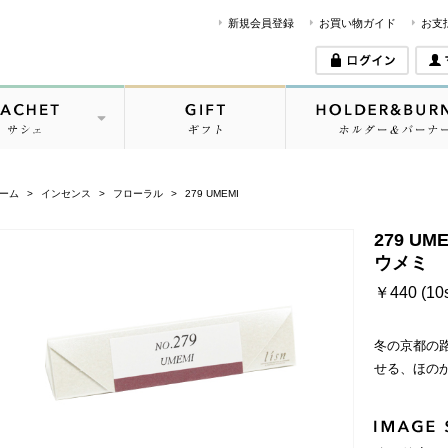
新規会員登録
お買い物ガイド
お支
ーム
>
インセンス
>
フローラル
>
279 UMEMI
279 UME
ウメミ
￥440
(10s
冬の京都の
せる、ほの