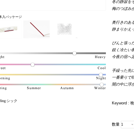
冬の静寂を
梅のつぼみ
0本入パッケージ
奥行きのあ
静まりかえ
ぴんと張っ
鋭く冷たい
今夜の宿へ
手繰った先
一番乗りで
闇の中に浮
eling:シック
Keyword : 