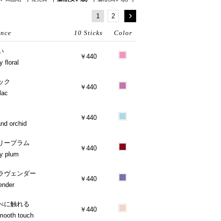
1
2
い
￥440
 floral
ック
￥440
lac
￥440
nd orchid
リープラム
￥440
y plum
ラヴェンダー
￥440
ender
べに触れる
￥440
mooth touch