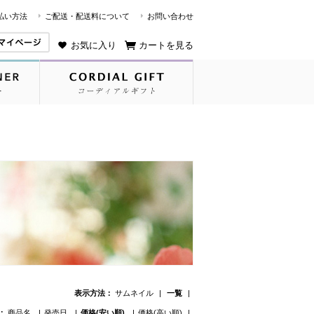
払い方法
ご配送・配送料について
お問い合わせ
お気に入り
カートを見る
表示方法：
サムネイル
一覧
：
商品名
発売日
価格(安い順)
価格(高い順)