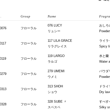
076 LUCY
おしろ
0076
フローラル
リュシー
Powdery
117 LILA GRACE
ライラ
0117
フローラル
リラグレイス
Spicy li
119 LARGO
水と蘭
0119
フローラル
ラルゴ
Water a
279 UMEMI
パウダ
0279
フローラル
ウメミ
Powder
313 SHOH
ドライ
0313
フローラル
ショウ
Dry lav
328 SUBE 〃
すべす
0328
フローラル
スベスベ
Silky s