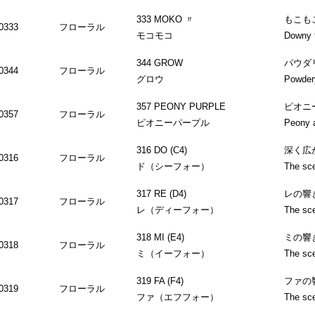
333 MOKO 〃
もこも
0333
フローラル
モコモコ
Downy 
344 GROW
パウダ
0344
フローラル
グロウ
Powdery
357 PEONY PURPLE
ピオニ
0357
フローラル
ピオニーパープル
Peony a
316 DO (C4)
深く広
0316
フローラル
ド（シーフォー）
The sce
317 RE (D4)
レの響
0317
フローラル
レ（ディーフォー）
The sce
318 MI (E4)
ミの響
0318
フローラル
ミ（イーフォー）
The sce
319 FA (F4)
ファの
0319
フローラル
ファ（エフフォー）
The sce