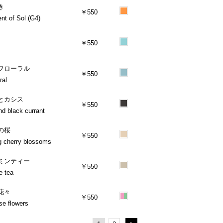
き
￥550
nt of Sol (G4)
￥550
フローラル
￥550
ral
とカシス
￥550
d black currant
の桜
￥550
g cherry blossoms
ミンティー
￥550
e tea
花々
￥550
se flowers