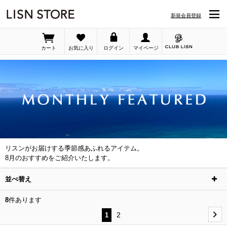
LISN STORE「MONTHLY FEATURED」の詳細ページです 並び順：価格(高い順)
新規会員登録
カート
お気に入り
ログイン
マイページ
リスンがお届けする季節感あふれるアイテム。
8月のおすすめをご紹介いたします。
並べ替え
8
件あります
2
1