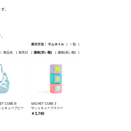
ます。
す。
表示方法：
サムネイル
一覧
：
商品名
発売日
価格(安い順)
価格(高い順)
ET CUBE B
SACHET CUBE 3
シェキューブビー
サシェキューブスリー
￥3,740