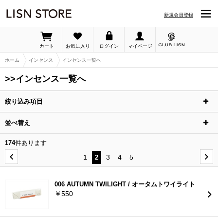
LISN STORE「>>インセンス一覧へ」の詳細ページです 2／35ページ
新規会員登録
カート
お気に入り
ログイン
マイページ
ホーム
インセンス
インセンス一覧へ
>>インセンス一覧へ
絞り込み項目
並べ替え
174
件あります
1
3
4
5
2
006 AUTUMN TWILIGHT / オータムトワイライト
￥550