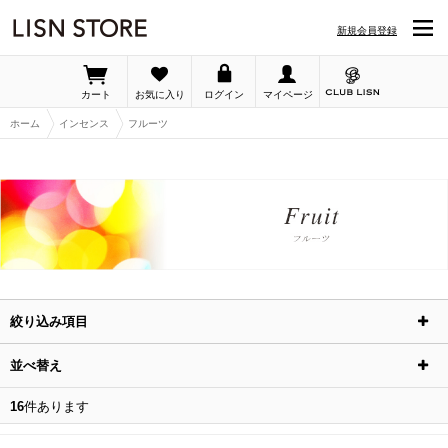
LISN STORE「フルーツ」の詳細ページです 並び順：商品名
新規会員登録
カート
お気に入り
ログイン
マイページ
ホーム
インセンス
フルーツ
絞り込み項目
並べ替え
16
件あります