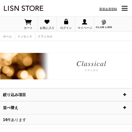
LISN STORE「クラシカル」の詳細ページです 並び順：価格(安い順)
新規会員登録
カート
お気に入り
ログイン
マイページ
ホーム
インセンス
クラシカル
絞り込み項目
並べ替え
14
件あります